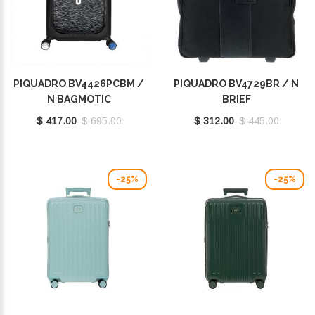
PIQUADRO BV4426PCBM /
PIQUADRO BV4729BR / N
N BAGMOTIC
BRIEF
$ 417.00
$ 695.00
$ 312.00
$ 445.00
-25%
-25%