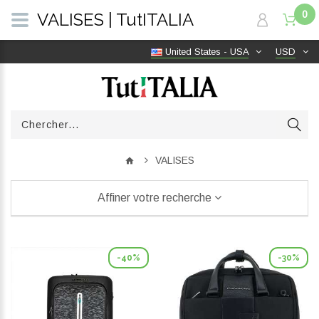
0
VALISES | TutITALIA
United States - USA
USD
VALISES
Affiner votre recherche
-40%
-30%