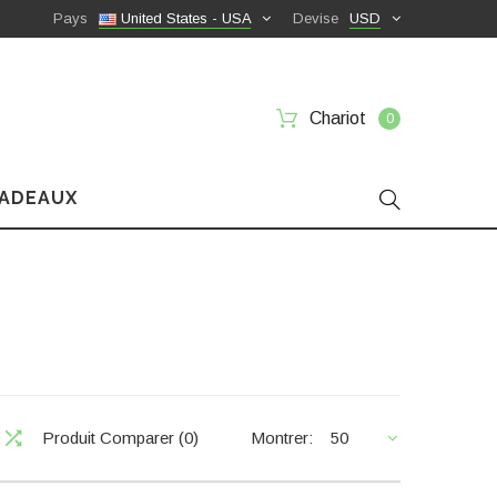
Pays
United States - USA
Devise
USD
Chariot
0
CADEAUX
Produit Comparer (0)
Montrer:
50