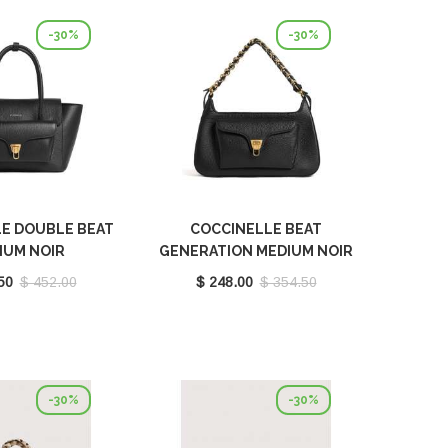
-30%
-30%
E DOUBLE BEAT
COCCINELLE BEAT
IUM NOIR
GENERATION MEDIUM NOIR
180201001
E1TFK120101001
50
$ 452.00
$ 248.00
$ 354.50
-30%
-30%