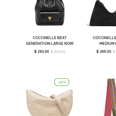
COCCINELLE BEAT
COCCINELLE
GENERATION LARGE NOIR
MEDIUM 
E1TFK230101001
E1TL5120
$ 283.00
$ 404.50
$ 266.50
$
-40%