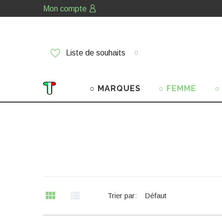
Mon compte
Liste de souhaits
0
○ MARQUES
○ FEMME
○
Trier par:
Défaut