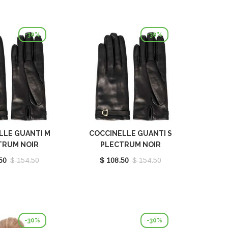
-30%
-30%
LLE GUANTI M
COCCINELLE GUANTI S
TRUM NOIR
PLECTRUM NOIR
410101001
E7MY0410101001
50
$ 154.50
$ 108.50
$ 154.50
-30%
-30%