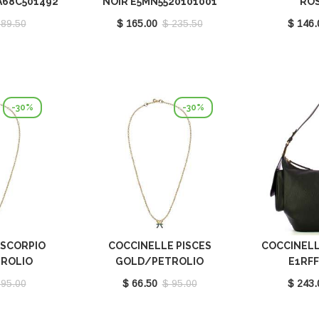
A68C501492
NOIR E5MN5520101001
RO
E5QH0
 89.50
$ 165.00
$ 235.50
$ 146.
-30%
-30%
 SCORPIO
COCCINELLE PISCES
COCCINELL
ROLIO
GOLD/PETROLIO
E1RFF
101669
E8P4I121201669
 95.00
$ 66.50
$ 95.00
$ 243.