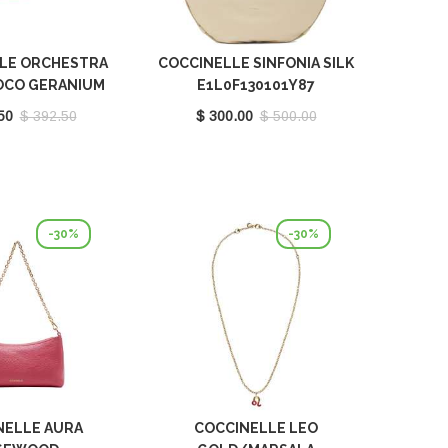
LE ORCHESTRA
COCCINELLE SINFONIA SILK
OCO GERANIUM
E1L0F130101Y87
230101P18
50
$ 392.50
$ 300.00
$ 500.00
-30%
-30%
NELLE AURA
COCCINELLE LEO