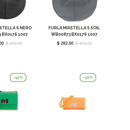
STELLA S NERO
FURLA MIASTELLA S SOIL
 BX0176 1007
WB00873 BX0176 1007
O6000
2269S
00
$ 470.00
$ 282.00
$ 470.00
-40%
-50%