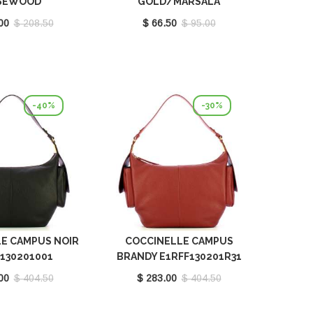
SEWOOD
GOLD/MARSALA
550101P16
E8P4F120201665
00
$ 208.50
$ 66.50
$ 95.00
-40%
-30%
E CAMPUS NOIR
COCCINELLE CAMPUS
130201001
BRANDY E1RFF130201R31
00
$ 404.50
$ 283.00
$ 404.50