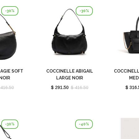
-30%
-30%
AGIE SOFT
COCCINELLE ABIGAIL
COCCINELL
NOIR
LARGE NOIR
MED
301001
E1SO5130101_001
E1T8A
 416.50
$ 291.50
$ 416.50
$ 316.
-30%
-40%