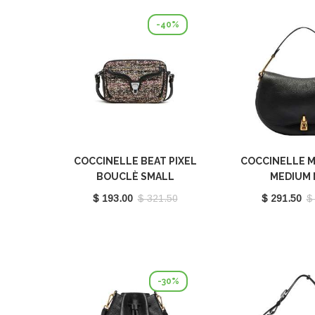
-40%
COCCINELLE BEAT PIXEL
COCCINELLE M
BOUCLÈ SMALL
MEDIUM 
MULTICOLOR PULP
E1PQR180
$ 193.00
$ 321.50
$ 291.50
$
PINK/NOIR E1POP150201
979
-30%