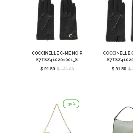
COCCINELLE C-ME NOIR
COCCINELLE 
E7TSZ410201001_S
E7TSZ4102
$ 91.50
$ 131.00
$ 91.50
$ 
-30%