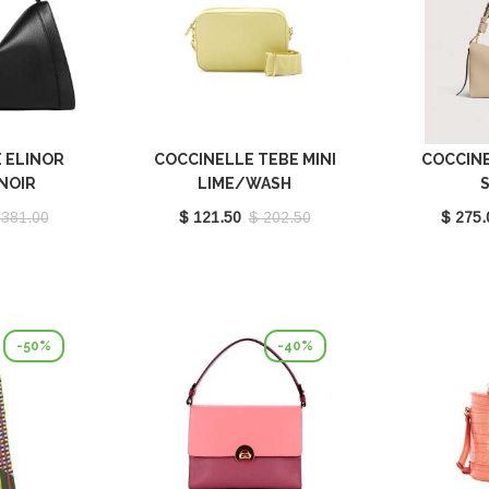
 ELINOR
COCCINELLE TEBE MINI
COCCIN
NOIR
LIME/WASH
201001
E5MN555I101G61
SANDSHE
 381.00
$ 121.50
$ 202.50
$ 275.
E1M50
-50%
-40%