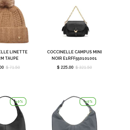
LLE LINETTE
COCCINELLE CAMPUS MINI
M TAUPE
NOIR E1RFF550101001
370701N59
00
$ 71.50
$ 225.00
$ 321.50
-40%
-40%