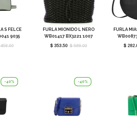
A S FELCE
FURLA MIONIDO L NERO
FURLA MIA
041 9035
WB01417 BX3221 1007
WB00873
0
O6000
 458.00
$ 353.50
$ 589.00
$ 282.
-40%
-40%