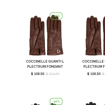
-30%
COCCINELLE GUANTI L
COCCINELLE 
PLECTRUM FONDANT
PLECTRUM 
BROWN E7MY0410101W97
BROWN E7MY0
$ 108.50
$ 154.50
$ 108.50
$
-30%