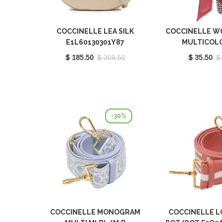
COCCINELLE LEA SILK
COCCINELLE W
E1L60130301Y87
MULTICOL
E7FY1460
$ 185.50
$ 309.50
$ 35.50
$
-30%
COCCINELLE MONOGRAM
COCCINELLE L