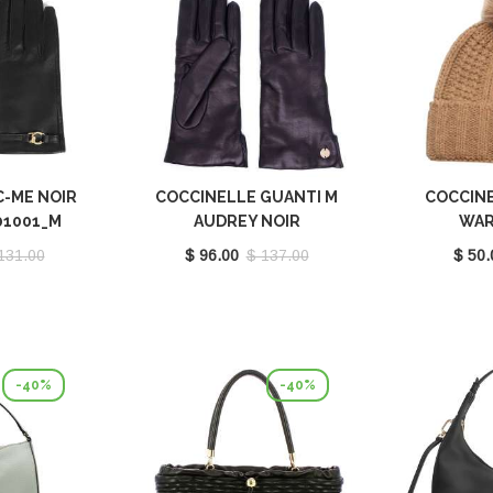
C-ME NOIR
COCCINELLE GUANTI M
COCCINE
01001_M
AUDREY NOIR
WAR
E7MY1410201001
E7MY9
131.00
$ 96.00
$ 137.00
$ 50.
-40%
-40%