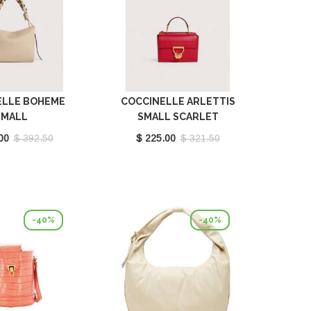
ELLE BOHEME
COCCINELLE ARLETTIS
SMALL
SMALL SCARLET
LL/SEAGRASS
E1MD555B701_R02
00
$ 392.50
$ 225.00
$ 321.50
580101_700
-40%
-40%