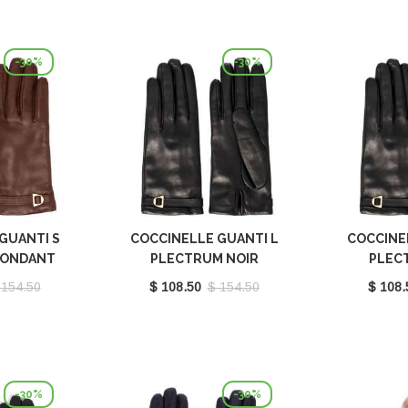
-30%
-30%
GUANTI S
COCCINELLE GUANTI L
COCCINE
FONDANT
PLECTRUM NOIR
PLEC
410101W97
E7MY0410101001
E7MY0
 154.50
$ 108.50
$ 154.50
$ 108.
-30%
-30%