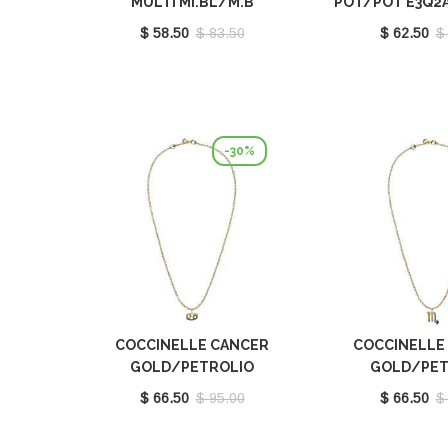
MULTI MI.BL/M.B
POT/POT E3Q2
E3M20682521491
$ 58.50
$ 83.50
$ 62.50
$
-30%
COCCINELLE CANCER
COCCINELLE
GOLD/PETROLIO
GOLD/PET
E8P4I121001669
E8P4I121
$ 66.50
$ 95.00
$ 66.50
$