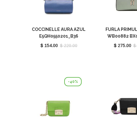
COCCINELLE AURA AZUL
FURLA PRIMUL
E5QH0550201_B36
WB00882 BX0
FEL0
$ 154.00
$ 220.00
$ 275.00
$
-40%