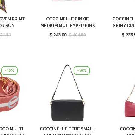
OVEN PRINT
COCCINELLE BINXIE
COCCINEL
OR SUN
MEDIUM MUL.HYPER PINK
SHINY CR
401M77
E1P8P180101M32
E1L2G
 71.50
$ 243.00
$ 404.50
$ 235.
-30%
-30%
OGO MULTI
COCCINELLE TEBE SMALL
COCCI