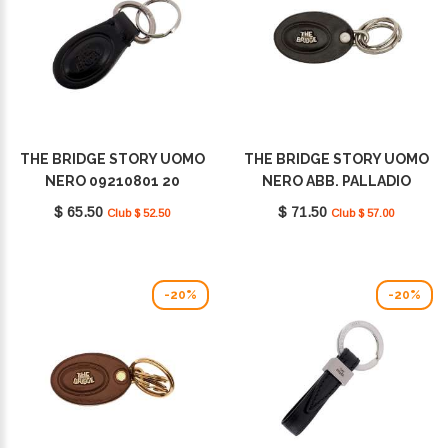
THE BRIDGE STORY UOMO
THE BRIDGE STORY UOMO
NERO 09210801 20
NERO ABB. PALLADIO
09201401 20
$ 65.50
$ 71.50
Club $ 52.50
Club $ 57.00
-20%
-20%