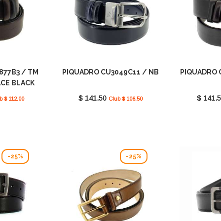
877B3 / TM
PIQUADRO CU3049C11 / NB
PIQUADRO 
ACE BLACK
RE
$ 141.50
$ 141.
b $ 112.00
Club $ 106.50
-25%
-25%