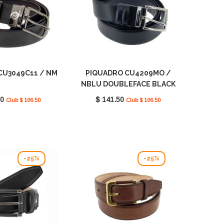
CU3049C11 / NM
PIQUADRO CU4209MO /
NBLU DOUBLEFACE BLACK
SQUARE
50
$ 141.50
Club $ 106.50
Club $ 106.50
-25%
-25%