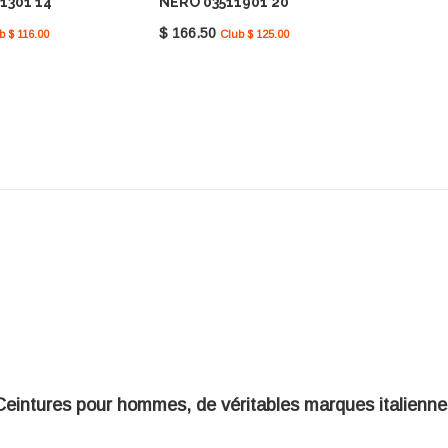
1301 14
NERO 03511901 20
$ 166.50
b $ 116.00
Club $ 125.00
Ceintures pour hommes, de véritables marques italienne