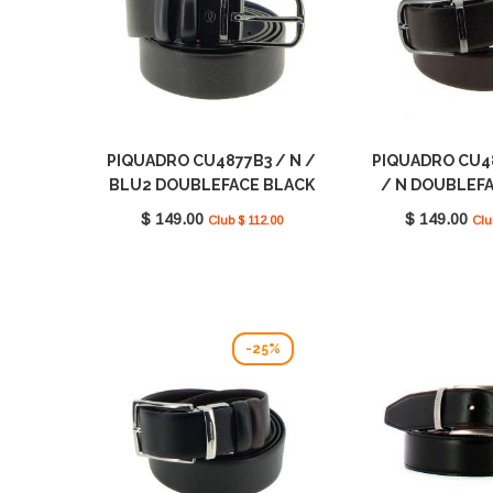
PIQUADRO CU4877B3 / N /
PIQUADRO CU4
BLU2 DOUBLEFACE BLACK
/ N DOUBLEF
SQUARE
SQUA
$ 149.00
$ 149.00
Club $ 112.00
Clu
-25%