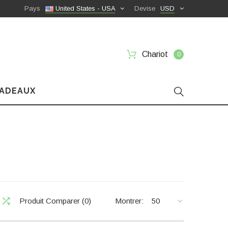
Pays
United States - USA
Devise
USD
Chariot
0
CADEAUX
Produit Comparer (0)
Montrer:
50