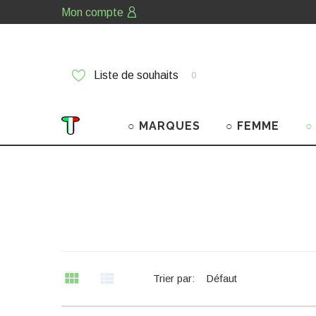
Mon compte
Liste de souhaits
0
○ MARQUES
○ FEMME
○
Trier par:
Défaut