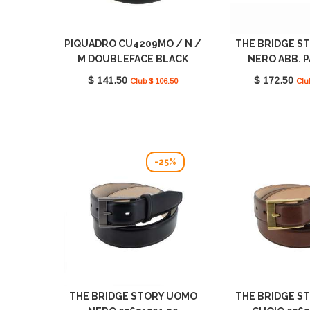
PIQUADRO CU4209MO / N /
THE BRIDGE S
M DOUBLEFACE BLACK
NERO ABB. 
SQUARE
0363820
$ 141.50
$ 172.50
Club $ 106.50
Clu
-25%
THE BRIDGE STORY UOMO
THE BRIDGE S