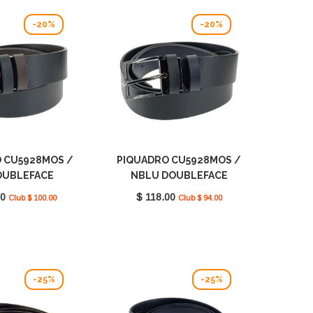
-20%
-20%
 CU5928MOS /
PIQUADRO CU5928MOS /
OUBLEFACE
NBLU DOUBLEFACE
00
$ 118.00
Club $ 100.00
Club $ 94.00
-25%
-25%