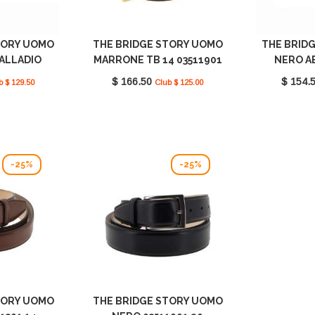
TORY UOMO
THE BRIDGE STORY UOMO
THE BRID
PALLADIO
MARRONE TB 14 03511901
NERO AB
1 20
14
036
$ 166.50
$ 154.
b $ 129.50
Club $ 125.00
-25%
-25%
TORY UOMO
THE BRIDGE STORY UOMO