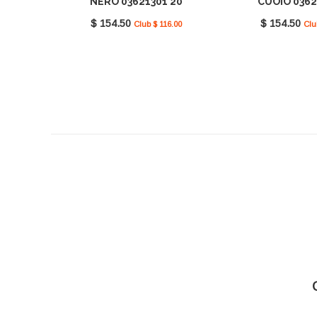
NERO 03621301 20
CUOIO 0362
$ 154.50
$ 154.50
Club $ 116.00
Clu