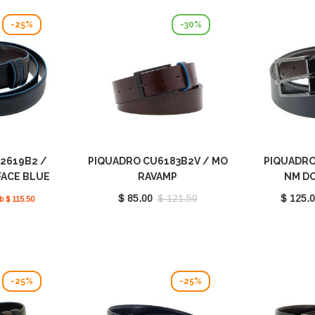
-25%
-30%
2619B2 /
PIQUADRO CU6183B2V / MO
PIQUADRO
ACE BLUE
RAVAMP
NM D
RE
$ 85.00
$ 121.50
$ 125.
b $ 115.50
-25%
-25%