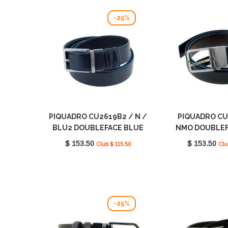
-25%
PIQUADRO CU2619B2 / N /
PIQUADRO CU
BLU2 DOUBLEFACE BLUE
NMO DOUBLEF
SQUARE
SQUA
$ 153.50
$ 153.50
Club $ 115.50
Clu
-25%