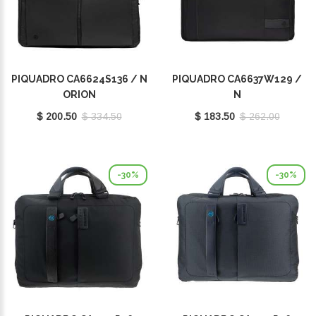
PIQUADRO CA6624S136 / N
PIQUADRO CA6637W129 /
ORION
N
$ 200.50
$ 334.50
$ 183.50
$ 262.00
-30%
-30%