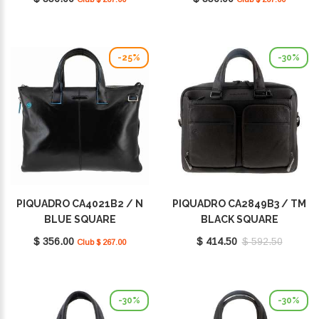
-25%
-30%
PIQUADRO CA4021B2 / N
PIQUADRO CA2849B3 / TM
BLUE SQUARE
BLACK SQUARE
$ 356.00
$ 414.50
$ 592.50
Club $ 267.00
-30%
-30%