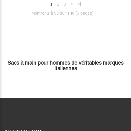
1
2
3
>
>|
Montrer 1 à 50 sur 140 (3 pages)‎
Sacs à main pour hommes de véritables marques
italiennes