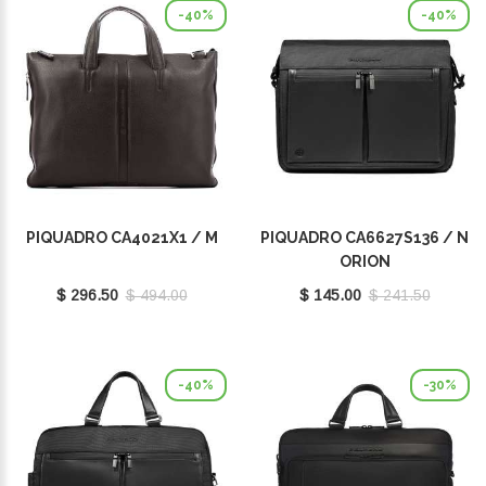
-40%
-40%
PIQUADRO CA4021X1 / M
PIQUADRO CA6627S136 / N
ORION
$ 296.50
$ 494.00
$ 145.00
$ 241.50
-40%
-30%