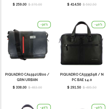
$ 259.00
$ 370.00
$ 414.50
$ 592.50
-30%
-40%
PIQUADRO CA1592UB00 /
PIQUADRO CA3335S98 / N
GRN URBAN
PC BAE 14.0
$ 338.00
$ 483.00
$ 291.50
$ 485.50
-40%
-40%