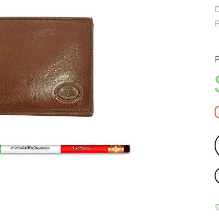
D
P
P