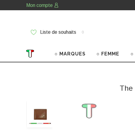
Mon compte
Liste de souhaits
0
○ MARQUES
○ FEMME
○
The 