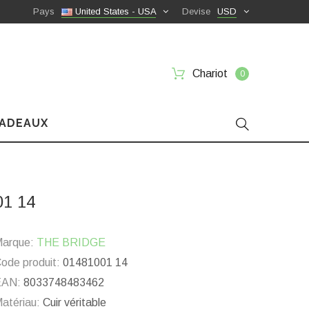
Pays
United States - USA
Devise
USD
Chariot
0
CADEAUX
01 14
arque:
THE BRIDGE
ode produit:
01481001 14
EAN:
8033748483462
atériau:
Cuir véritable