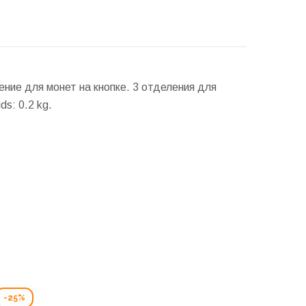
еление для монет на кнопке. 3 отделения для
ids:
0.2 kg.
-25%