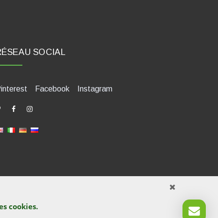
RÉSEAU SOCIAL
interest
Facebook
Instagram
des
cookies
.
421580400. Tel +39 0541 1480041