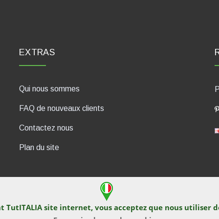
EXTRAS
Qui nous sommes
P
FAQ de nouveaux clients
Contactez nous
Plan du site
nt TutITALIA site internet, vous acceptez que nous utiliser 
430, 47835 Saludecio (RN), Italia. Numero REA: RN410802. P.IVA: 04