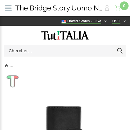
0
The Bridge Story Uomo Nero/Palladio/Rutenio 01400201 20 | TutITALIA
United States - USA
USD