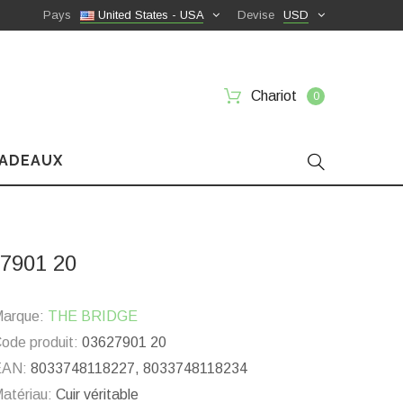
Pays
United States - USA
Devise
USD
Chariot
0
CADEAUX
27901 20
arque:
THE BRIDGE
ode produit:
03627901 20
EAN:
8033748118227, 8033748118234
atériau:
Cuir véritable