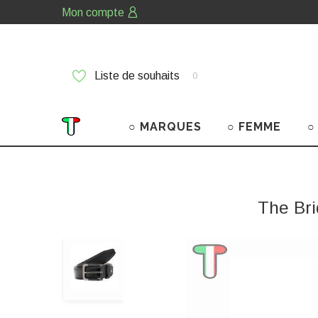
Mon compte
Liste de souhaits
0
○ MARQUES
○ FEMME
○
The Bri