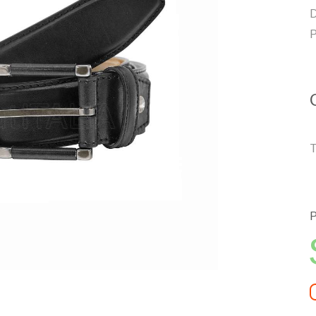
D
P
T
P