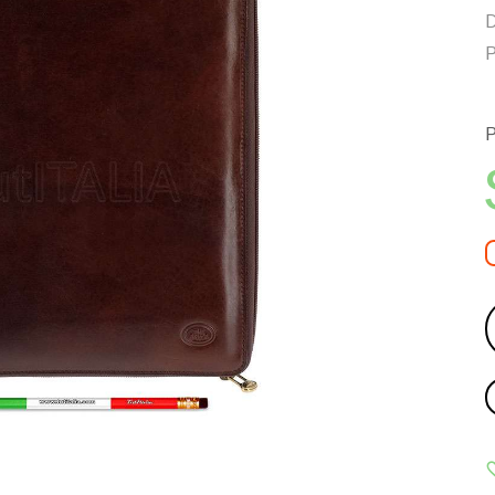
D
P
P