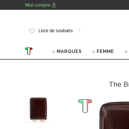
Mon compte
Liste de souhaits
0
○ MARQUES
○ FEMME
○
The B