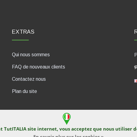
EXTRAS
Qui nous sommes
P
FAQ de nouveaux clients
Contactez nous
Plan du site
nt TutITALIA site internet, vous acceptez que nous utiliser 
430, 47835 Saludecio (RN), Italia. Numero REA: RN410802. P.IVA: 04
En savoir plus sur les cookies »