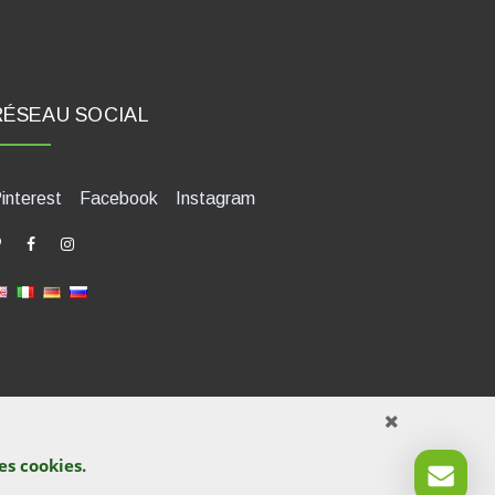
RÉSEAU SOCIAL
interest
Facebook
Instagram
des
cookies
.
421580400. Tel +39 0541 1480041