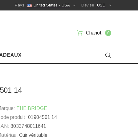
Pays
United States - USA
Devise
USD
Chariot
0
CADEAUX
501 14
arque:
THE BRIDGE
ode produit:
01904501 14
EAN:
8033748011641
atériau:
Cuir véritable