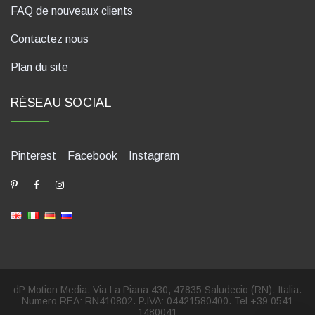
FAQ de nouveaux clients
Contactez nous
Plan du site
RÉSEAU SOCIAL
Pinterest
Facebook
Instagram
dP Motion Media. Via La Piana 430, 47835 Saludecio (RN), Italia.
Numero REA: RN410802. P.IVA: 04421580400. Tel +39 0541
1480041