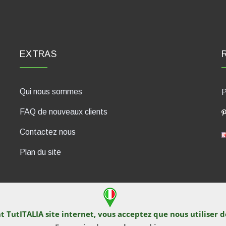
EXTRAS
Qui nous sommes
P
FAQ de nouveaux clients
Contactez nous
Plan du site
nt TutITALIA site internet, vous acceptez que nous utiliser 
430, 47835 Saludecio (RN), Italia. Numero REA: RN410802. P.IVA: 04