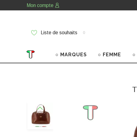
Mon compte
Liste de souhaits
0
○ MARQUES
○ FEMME
○
T