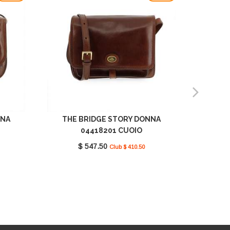
NNA
THE BRIDGE STORY DONNA
THE BR
04418201 CUOIO
$ 547.50
Club $ 410.50