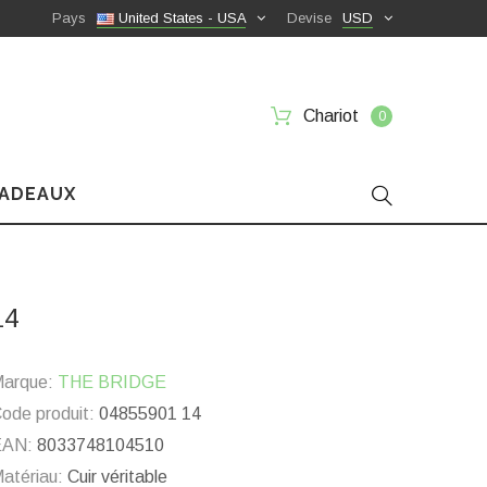
Pays
United States - USA
Devise
USD
Chariot
0
CADEAUX
14
arque:
THE BRIDGE
ode produit:
04855901 14
EAN:
8033748104510
atériau:
Cuir véritable