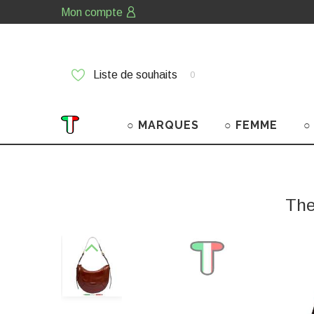
Mon compte
Liste de souhaits
0
○ MARQUES
○ FEMME
○
The