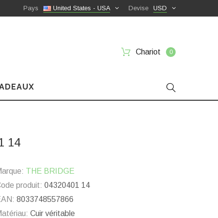
Pays
United States - USA
Devise
USD
Chariot
0
CADEAUX
1 14
arque:
THE BRIDGE
ode produit:
04320401 14
EAN:
8033748557866
atériau:
Cuir véritable