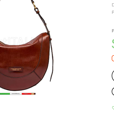
D
P
P