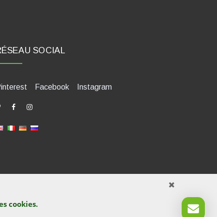
RÉSEAU SOCIAL
interest
Facebook
Instagram
des
cookies
.
421580400. Tel +39 0541 1480041