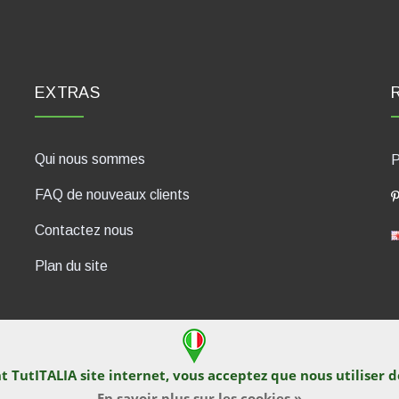
EXTRAS
Qui nous sommes
P
FAQ de nouveaux clients
Contactez nous
Plan du site
nt TutITALIA site internet, vous acceptez que nous utiliser 
430, 47835 Saludecio (RN), Italia. Numero REA: RN410802. P.IVA: 04
En savoir plus sur les cookies »