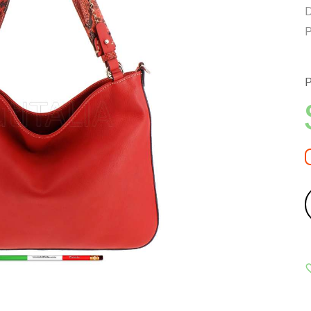
D
P
P