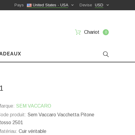
Pays
United States - USA
Devise
USD
Chariot
0
CADEAUX
1
arque:
SEM VACCARO
ode produit:
Sem Vaccaro Vacchetta Pitone
osso 2501
atériau:
Cuir véritable