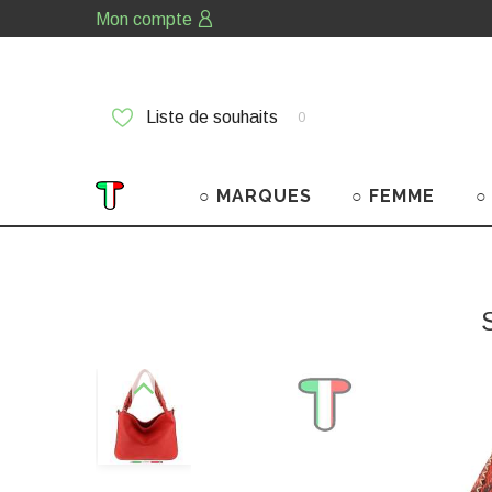
Mon compte
Liste de souhaits
0
○ MARQUES
○ FEMME
○