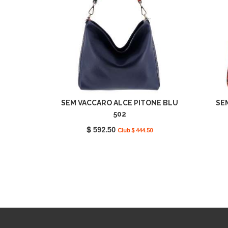
SEM VACCARO ALCE PITONE BLU
SE
502
$ 592.50
Club $ 444.50