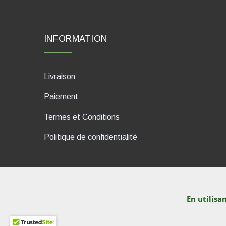
INFORMATION
Livraison
Paiement
Termes et Conditions
Politique de confidentialité
En utilisa
dP Motion Media. Via La Piana 
© TutITALIA 2013-2026. L`impression et la copie de tex