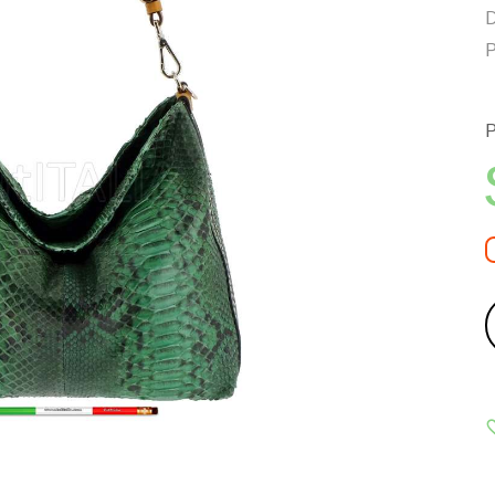
D
P
P