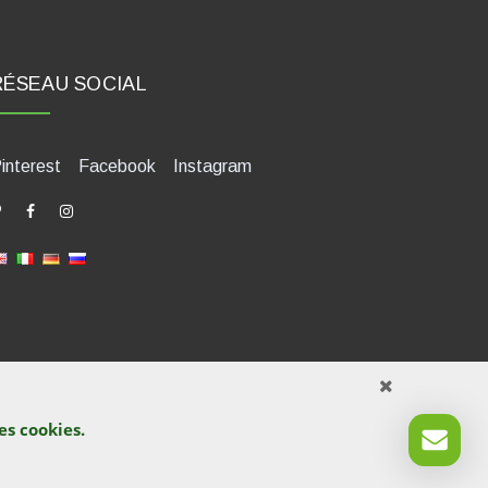
RÉSEAU SOCIAL
interest
Facebook
Instagram
des
cookies
.
421580400. Tel +39 0541 1480041
 sites. La violation est poursuivie en vertu de la loi.