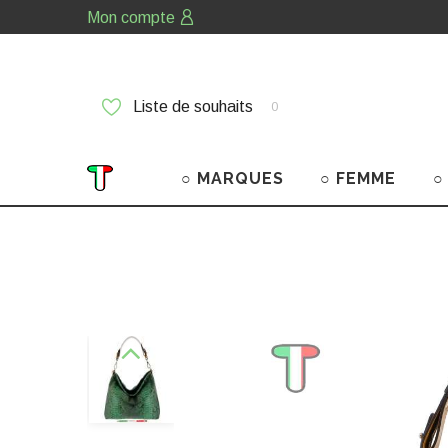
Mon compte
Liste de souhaits
0
○ MARQUES
○ FEMME
○