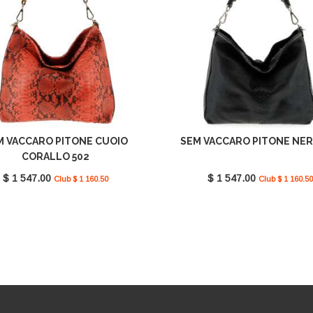
M VACCARO PITONE CUOIO
SEM VACCARO PITONE NER
CORALLO 502
$ 1 547.00
$ 1 547.00
Club $ 1 160.50
Club $ 1 160.50