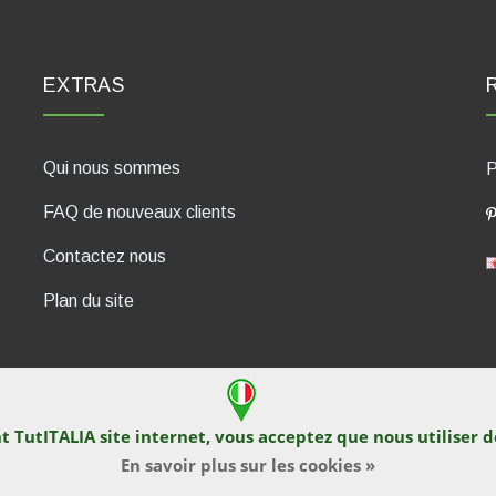
EXTRAS
Qui nous sommes
P
FAQ de nouveaux clients
Contactez nous
Plan du site
nt TutITALIA site internet, vous acceptez que nous utiliser 
430, 47835 Saludecio (RN), Italia. Numero REA: RN410802. P.IVA: 04
En savoir plus sur les cookies »
tes et de documents graphiques sont interdites par les propriétaires de