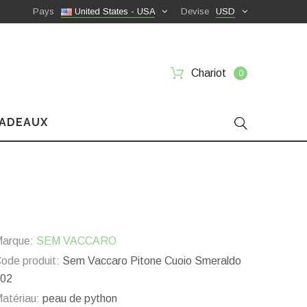
Pays
United States - USA
Devise
USD
Chariot
0
CADEAUX
2
arque:
SEM VACCARO
ode produit:
Sem Vaccaro Pitone Cuoio Smeraldo
02
atériau:
peau de python