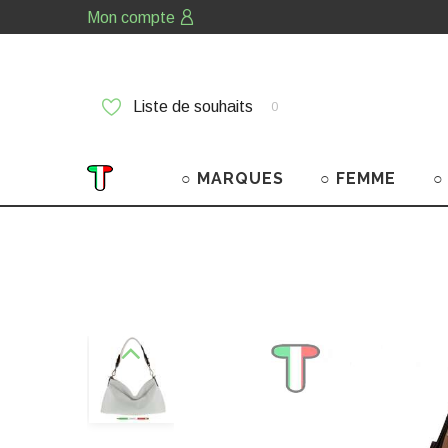
Mon compte
Liste de souhaits
0
○ MARQUES
○ FEMME
○