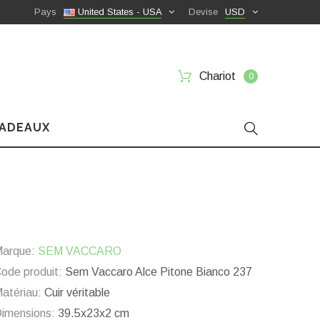
Pays
United States - USA
Devise
USD
Chariot
0
CADEAUX
arque:
SEM VACCARO
ode produit:
Sem Vaccaro Alce Pitone Bianco 237
atériau:
Cuir véritable
imensions:
39.5x23x2 cm