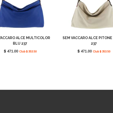
VACCARO ALCE MULTICOLOR
SEM VACCARO ALCE PITONE
BLU 237
237
$ 471.00
$ 471.00
Club $ 353.50
Club $ 353.50