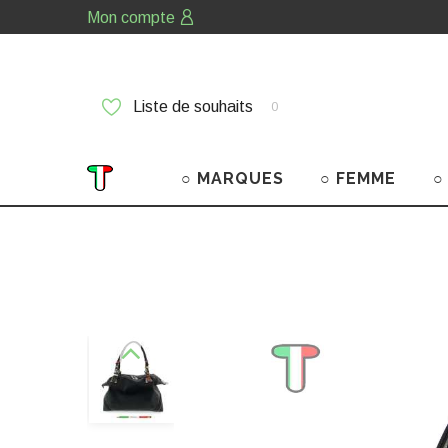
Mon compte
Liste de souhaits
0
○ MARQUES
○ FEMME
○