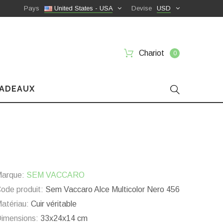
Pays
United States - USA
Devise
USD
Chariot
0
CADEAUX
arque:
SEM VACCARO
ode produit:
Sem Vaccaro Alce Multicolor Nero 456
atériau:
Cuir véritable
imensions:
33x24x14 cm