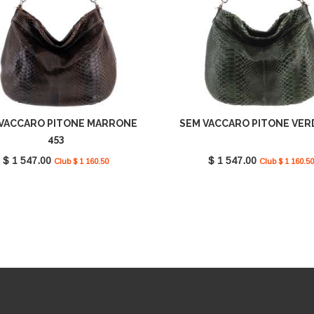
VACCARO PITONE MARRONE
SEM VACCARO PITONE VERD
453
$ 1 547.00
$ 1 547.00
Club $ 1 160.50
Club $ 1 160.50