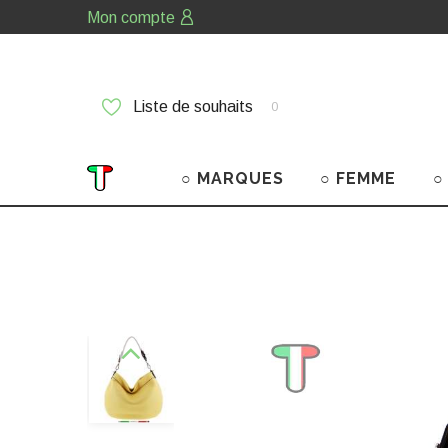
Mon compte
Liste de souhaits
0
○ MARQUES
○ FEMME
○