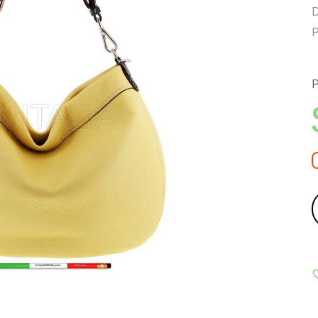
D
P
P