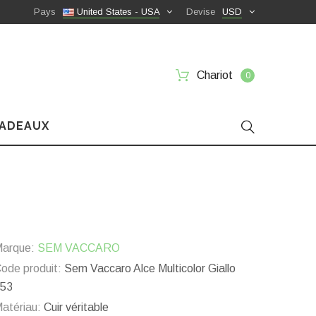
Pays
United States - USA
Devise
USD
Chariot
0
CADEAUX
arque:
SEM VACCARO
ode produit:
Sem Vaccaro Alce Multicolor Giallo
53
atériau:
Cuir véritable