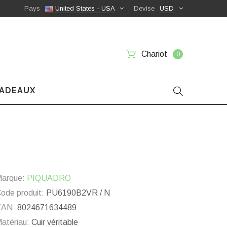
Pays
United States - USA
Devise
USD
Chariot
0
CADEAUX
arque:
PIQUADRO
ode produit:
PU6190B2VR / N
EAN:
8024671634489
atériau:
Cuir véritable