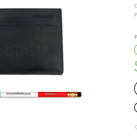
D
P
P