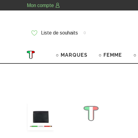
Mon compte
Liste de souhaits
0
○ MARQUES
○ FEMME
○