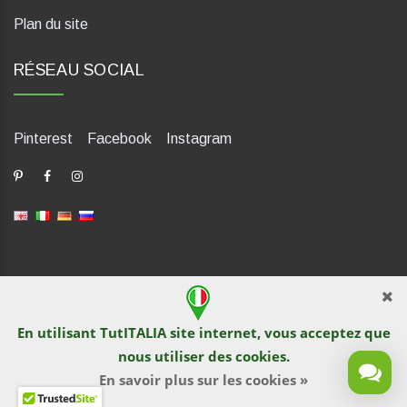
Plan du site
RÉSEAU SOCIAL
Pinterest
Facebook
Instagram
dP Motion Media. Via La Piana 430, 47835 Saludecio (RN), Italia.
Numero REA: RN410802. P.IVA: 04421580400. Tel +39 0541
En utilisant TutITALIA site internet, vous acceptez que
1480041
nous utiliser des
cookies
.
© TutITALIA 2013-2026. L`impression et la copie de textes et de
documents graphiques sont interdites par les propriétaires de
En savoir plus sur les cookies »
sites. La violation est poursuivie en vertu de la loi.