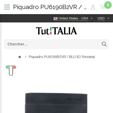
0
Piquadro PU6190B2VR / BLU B2 Revamp | TutITALIA
United States - USA
USD
Piquadro PU6190B2VR / BLU B2 Revamp