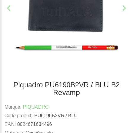
Piquadro PU6190B2VR / BLU B2
Revamp
Marque:
PIQUADRO
Code produit:
PU6190B2VR / BLU
EAN:
8024671634496
Matériau:
Cuir véritable