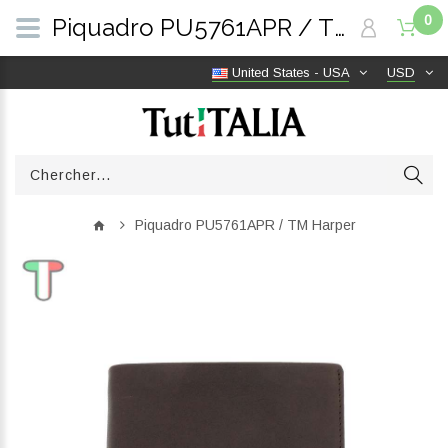
0
Piquadro PU5761APR / TM Harper | TutITALIA
United States - USA
USD
Piquadro PU5761APR / TM Harper