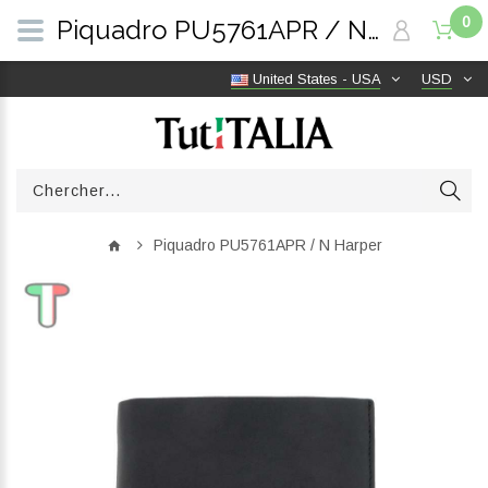
0
Piquadro PU5761APR / N Harper | TutITALIA
United States - USA
USD
Piquadro PU5761APR / N Harper