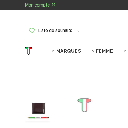
Mon compte
Liste de souhaits
0
○ MARQUES
○ FEMME
○