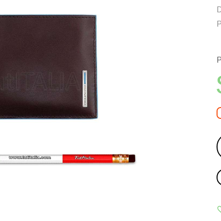
D
P
P