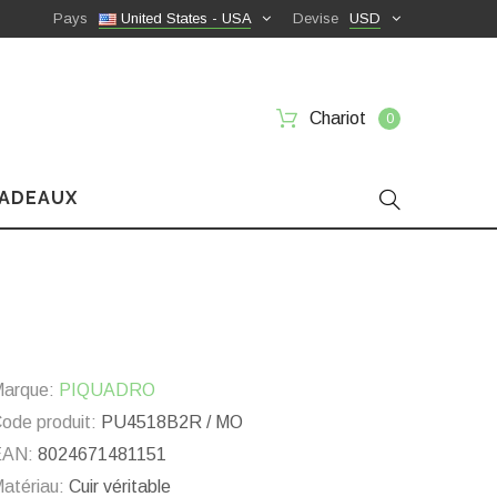
Pays
United States - USA
Devise
USD
Chariot
0
CADEAUX
arque:
PIQUADRO
ode produit:
PU4518B2R / MO
EAN:
8024671481151
atériau:
Cuir véritable