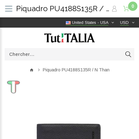
0
Piquadro PU4188S135R / N Than | TutITALIA
United States - USA
USD
Piquadro PU4188S135R / N Than