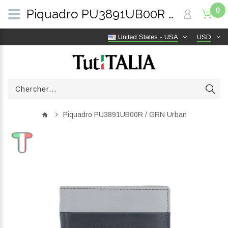
0
Piquadro PU3891UB00R / GRN Urban | TutITALIA
United States - USA
USD
Piquadro PU3891UB00R / GRN Urban