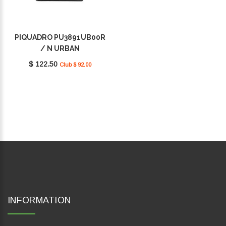
PIQUADRO PU3891UB00R
/ N URBAN
$ 122.50
Club $ 92.00
INFORMATION