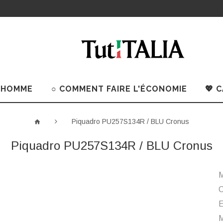
 HOMME
○ COMMENT FAIRE L'ÉCONOMIE
💖 
Piquadro PU257S134R / BLU Cronus
Piquadro PU257S134R / BLU Cronus
M
C
M