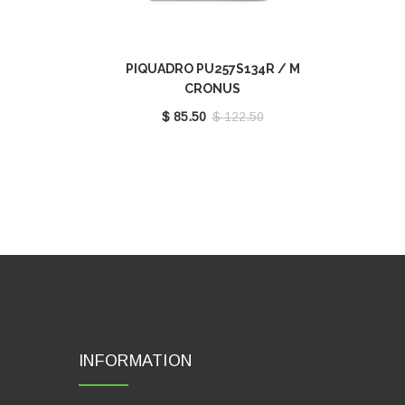
PIQUADRO PU257S134R / M
CRONUS
$ 85.50
$ 122.50
INFORMATION