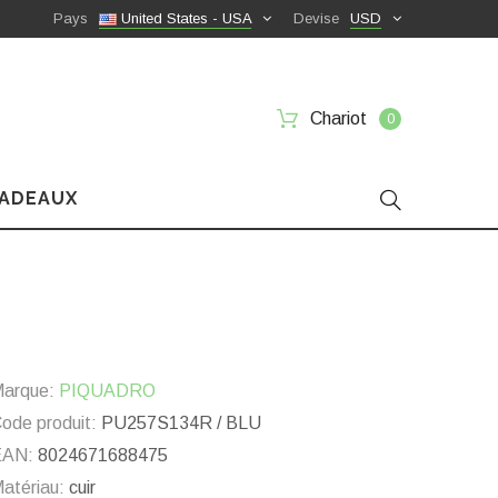
Pays
United States - USA
Devise
USD
Chariot
0
CADEAUX
arque:
PIQUADRO
ode produit:
PU257S134R / BLU
EAN:
8024671688475
atériau:
cuir