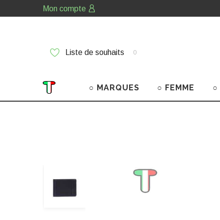
Mon compte
Liste de souhaits
0
○ MARQUES
○ FEMME
○