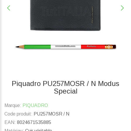
Piquadro PU257MOSR / N Modus
Special
Marque:
PIQUADRO
Code produit:
PU257MOSR / N
EAN:
8024671535885
Matériau:
Cuir véritable