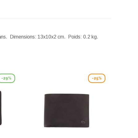
 ans.
Dimensions:
13x10x2 cm.
Poids:
0.2 kg.
-29%
-25%