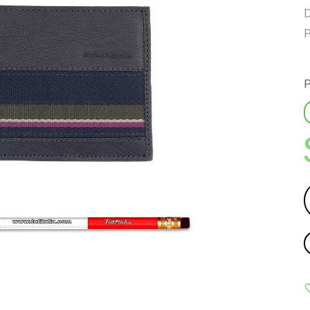
D
P
P