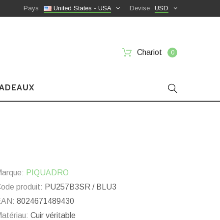
Pays
United States - USA
Devise
USD
Chariot
0
CADEAUX
arque:
PIQUADRO
ode produit:
PU257B3SR / BLU3
EAN:
8024671489430
atériau:
Cuir véritable