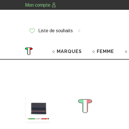
Mon compte
Liste de souhaits
0
○ MARQUES
○ FEMME
○