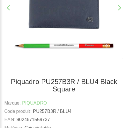
Piquadro PU257B3R / BLU4 Black
Square
Marque:
PIQUADRO
Code produit:
PU257B3R / BLU4
EAN:
8024671559737
Matériau:
Cuir véritable