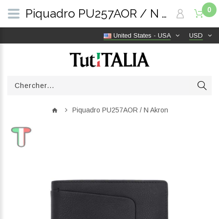
0
Piquadro PU257AOR / N Akron | TutITALIA
United States - USA
USD
Piquadro PU257AOR / N Akron