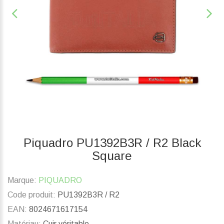
Piquadro PU1392B3R / R2 Black
Square
Marque:
PIQUADRO
Code produit:
PU1392B3R / R2
EAN:
8024671617154
Matériau:
Cuir véritable