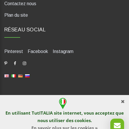
Contactez nous
Plan du site
RÉSEAU SOCIAL
Pinterest
Facebook
Instagram
dP Motion Media. Via La Piana 430, 47835 Saludecio (RN), Italia.
Numero REA: RN410802. P.IVA: 04421580400. Tel +39 0541
En utilisant TutITALIA site internet, vous acceptez que
1480041
nous utiliser des
cookies
.
© TutITALIA 2013-2026. L`impression et la copie de textes et de
documents graphiques sont interdites par les propriétaires de
En savoir plus sur les cookies »