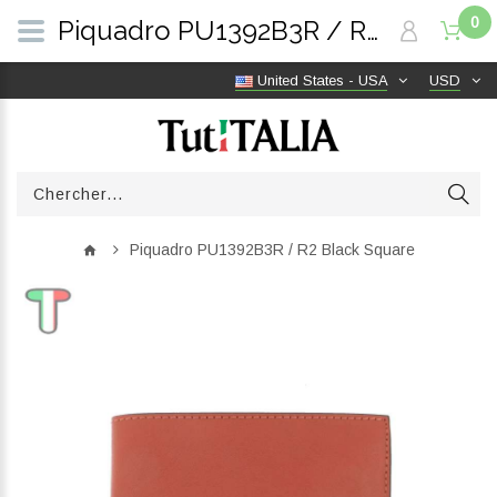
0
Piquadro PU1392B3R / R2 Black Square | TutITALIA
United States - USA
USD
Piquadro PU1392B3R / R2 Black Square