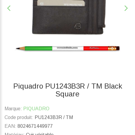
Piquadro PU1243B3R / TM Black
Square
Marque:
PIQUADRO
Code produit:
PU1243B3R / TM
EAN:
8024671449977
Matériau:
Cuir véritable