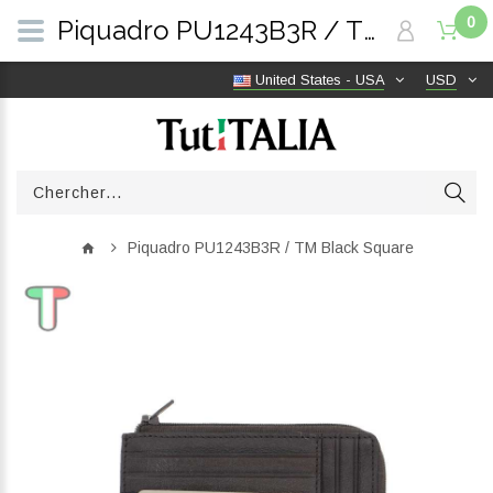
0
Piquadro PU1243B3R / TM Black Square | TutITALIA
United States - USA
USD
Piquadro PU1243B3R / TM Black Square