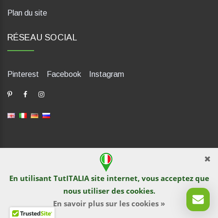
Plan du site
RÉSEAU SOCIAL
Pinterest
Facebook
Instagram
dP Motion Media. Via La Piana 430, 47835 Saludecio (RN), Italia.
Numero REA: RN410802. P.IVA: 04421580400. Tel +39 0541
En utilisant TutITALIA site internet, vous acceptez que
1480041
nous utiliser des
cookies
.
© TutITALIA 2013-2026. L`impression et la copie de textes et de
documents graphiques sont interdites par les propriétaires de
En savoir plus sur les cookies »
sites. La violation est poursuivie en vertu de la loi.