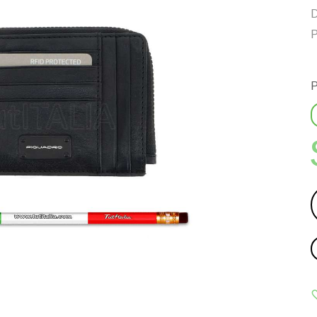
D
P
P