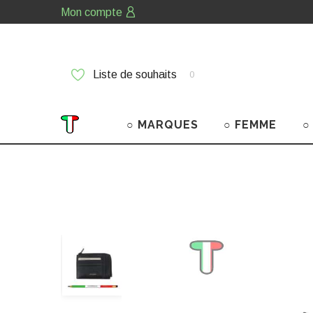
Mon compte
Liste de souhaits
0
○ MARQUES
○ FEMME
○