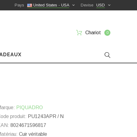
Pays
United States - USA
Devise
USD
Chariot
0
CADEAUX
arque:
PIQUADRO
ode produit:
PU1243APR / N
EAN:
8024671596817
atériau:
Cuir véritable