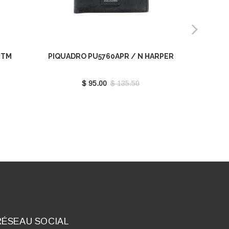
 TM
PIQUADRO PU5760APR / N HARPER
PIQU
$ 95.00
$ 135.50
RÉSEAU SOCIAL