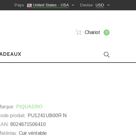
Pays
United States - USA
Devise
USD
Chariot
0
CADEAUX
arque:
PIQUADRO
ode produit:
PU1241UB00R N
EAN:
8024671506410
atériau:
Cuir véritable