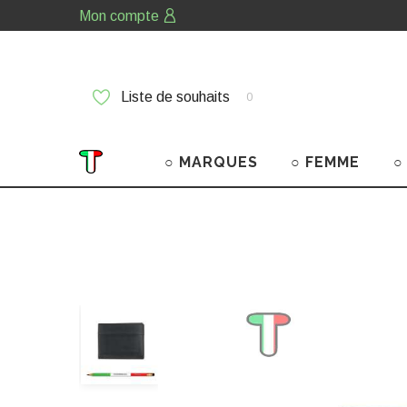
Mon compte
Liste de souhaits
0
○ MARQUES
○ FEMME
○