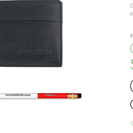
D
P
P