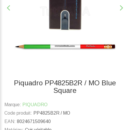
Piquadro PP4825B2R / MO Blue
Square
Marque:
PIQUADRO
Code produit:
PP4825B2R / MO
EAN:
8024671509640
Matériau:
Cuir véritable