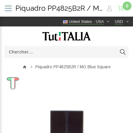
0
Piquadro PP4825B2R / MO Blue Square | TutITALIA
United States - USA
USD
Piquadro PP4825B2R / MO Blue Square