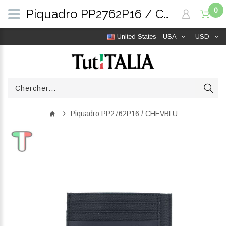
0
Piquadro PP2762P16 / CHEVBLU | TutITALIA
United States - USA
USD
Piquadro PP2762P16 / CHEVBLU