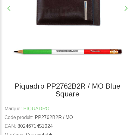
Piquadro PP2762B2R / MO Blue
Square
Marque:
PIQUADRO
Code produit:
PP2762B2R / MO
EAN:
8024671451024
Matériau:
Cuir véritable