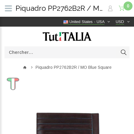
0
Piquadro PP2762B2R / MO Blue Square | TutITALIA
United States - USA
USD
Piquadro PP2762B2R / MO Blue Square