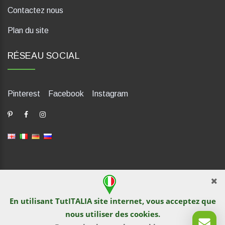
Contactez nous
Plan du site
RÉSEAU SOCIAL
Pinterest
Facebook
Instagram
dP Motion Media. Via La Piana 430, 47835 Saludecio (RN), Italia.
Numero REA: RN410802. P.IVA: 04421580400. Tel +39 0541
En utilisant TutITALIA site internet, vous acceptez que
1480041
nous utiliser des
cookies
.
© TutITALIA 2013-2026. L`impression et la copie de textes et de
documents graphiques sont interdites par les propriétaires de