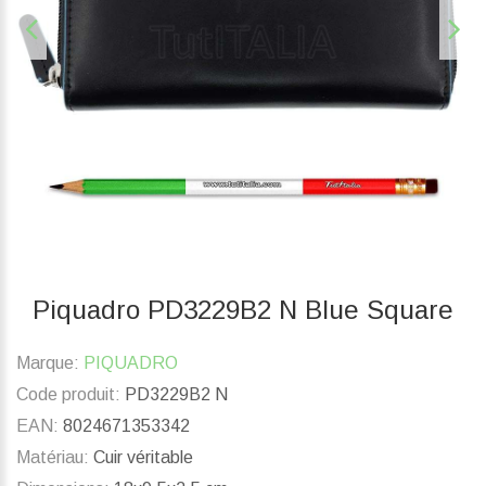
Piquadro PD3229B2 N Blue Square
Marque:
PIQUADRO
Code produit:
PD3229B2 N
EAN:
8024671353342
Matériau:
Cuir véritable