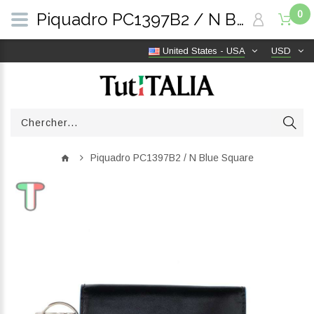
0
Piquadro PC1397B2 / N Blue Square | TutITALIA
United States - USA
USD
Piquadro PC1397B2 / N Blue Square