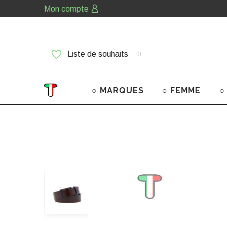
Mon compte
Liste de souhaits
0
○ MARQUES
○ FEMME
○