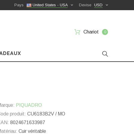
Pays
United States - USA
Devise
USD
Chariot
0
CADEAUX
arque:
PIQUADRO
ode produit:
CU6183B2V / MO
EAN:
8024671633987
atériau:
Cuir véritable