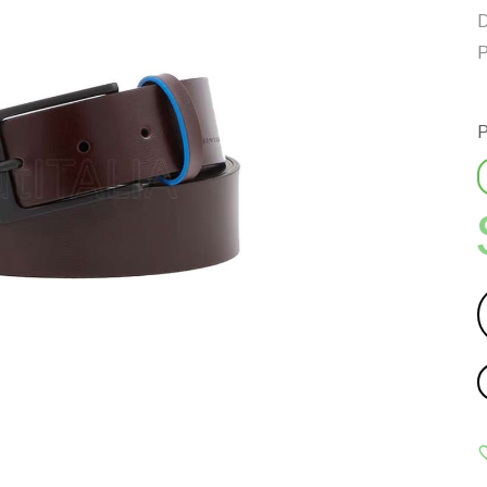
D
P
P