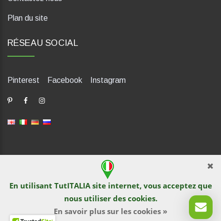
Plan du site
RÉSEAU SOCIAL
Pinterest
Facebook
Instagram
dP Motion Media. Via La Piana 430, 47835 Saludecio (RN), Italia.
Numero REA: RN410802. P.IVA: 04421580400. Tel +39 0541
En utilisant TutITALIA site internet, vous acceptez que
1480041
nous utiliser des
cookies
.
© TutITALIA 2013-2026. L`impression et la copie de textes et de
documents graphiques sont interdites par les propriétaires de
En savoir plus sur les cookies »
sites. La violation est poursuivie en vertu de la loi.