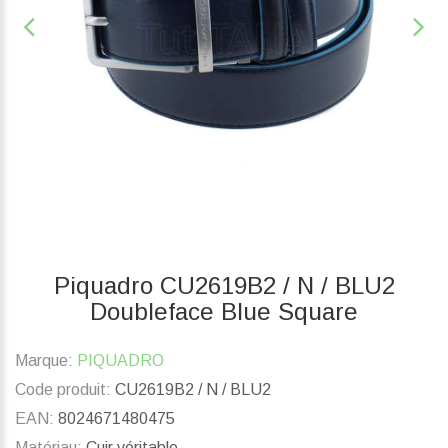
Piquadro CU2619B2 / N / BLU2
Doubleface Blue Square
Marque:
PIQUADRO
Code produit:
CU2619B2 / N / BLU2
EAN:
8024671480475
Matériau:
Cuir véritable