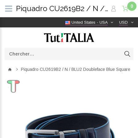
0
Piquadro CU2619B2 / N / BLU2 Doubleface Blue Square | TutITALIA
United States - USA
USD
Piquadro CU2619B2 / N / BLU2 Doubleface Blue Square