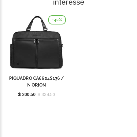
intéressé
-40%
PIQUADRO CA6624S136 /
N ORION
$ 200.50
$ 334.50