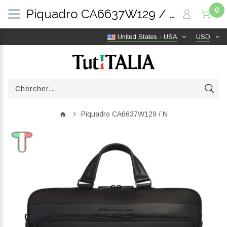
0
Piquadro CA6637W129 / N | TutITALIA
United States - USA
USD
Piquadro CA6637W129 / N