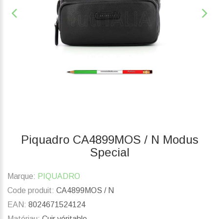
Piquadro CA4899MOS / N Modus
Special
Marque:
PIQUADRO
Code produit:
CA4899MOS / N
EAN:
8024671524124
Matériau:
Cuir véritable