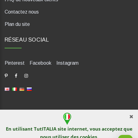
Contactez nous
Plan du site
RÉSEAU SOCIAL
Pinterest
Facebook
Instagram
dP Motion Media. Via La Piana 430, 47835 Saludecio (RN), Italia.
Numero REA: RN410802. P.IVA: 04421580400. Tel +39 0541
En utilisant TutITALIA site internet, vous acceptez que
1480041
nous utiliser des
cookies
.
© TutITALIA 2013-2026. L`impression et la copie de textes et de