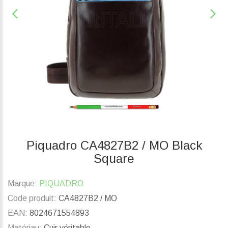
Piquadro CA4827B2 / MO Black
Square
Marque:
PIQUADRO
Code produit:
CA4827B2 / MO
EAN:
8024671554893
Matériau:
Cuir véritable