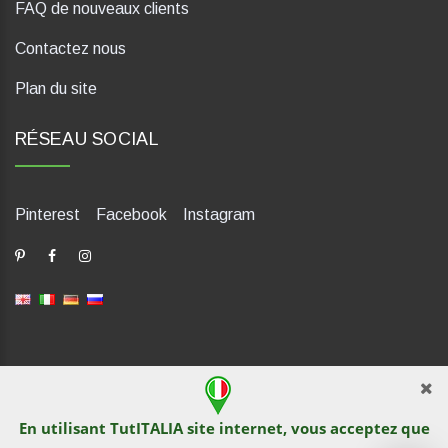
FAQ de nouveaux clients
Contactez nous
Plan du site
RÉSEAU SOCIAL
Pinterest
Facebook
Instagram
dP Motion Media. Via La Piana 430, 47835 Saludecio (RN), Italia.
Numero REA: RN410802. P.IVA: 04421580400. Tel +39 0541
En utilisant TutITALIA site internet, vous acceptez que
1480041