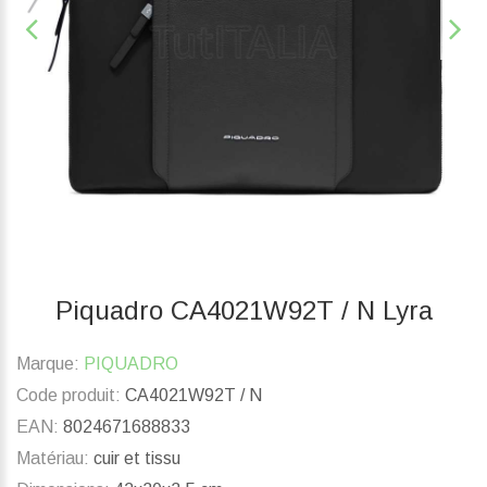
Piquadro CA4021W92T / N Lyra
Marque:
PIQUADRO
Code produit:
CA4021W92T / N
EAN:
8024671688833
Matériau:
cuir et tissu