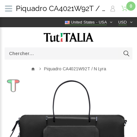
0
Piquadro CA4021W92T / N Lyra | TutITALIA
United States - USA
USD
Piquadro CA4021W92T / N Lyra