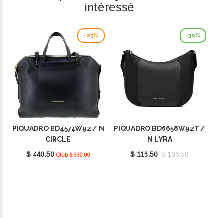
intéressé
-25%
-30%
PIQUADRO BD4574W92 / N
PIQUADRO BD6658W92T /
CIRCLE
N LYRA
$ 440.50
$ 116.50
$ 166.50
Club $ 330.00