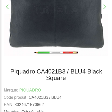
Piquadro CA4021B3 / BLU4 Black
Square
Marque:
PIQUADRO
Code produit:
CA4021B3 / BLU4
EAN:
8024671570862
Matériau:
Cuir véritable