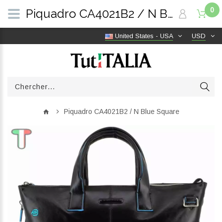
0
Piquadro CA4021B2 / N Blue Square | TutITALIA
United States - USA
USD
Piquadro CA4021B2 / N Blue Square