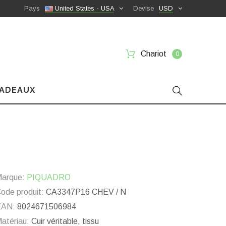
Pays
United States - USA
Devise
USD
Chariot
0
CADEAUX
arque:
PIQUADRO
ode produit:
CA3347P16 CHEV / N
EAN:
8024671506984
atériau:
Cuir véritable, tissu