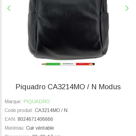
Piquadro CA3214MO / N Modus
Marque:
PIQUADRO
Code produit:
CA3214MO / N
EAN:
8024671406666
Matériau:
Cuir véritable