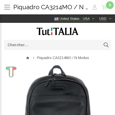
0
Piquadro CA3214MO / N Modus | TutITALIA
United States - USA
USD
Piquadro CA3214MO / N Modus