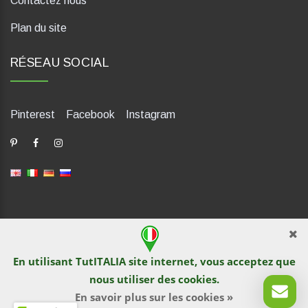
Contactez nous
Plan du site
RÉSEAU SOCIAL
Pinterest
Facebook
Instagram
dP Motion Media. Via La Piana 430, 47835 Saludecio (RN), Italia.
Numero REA: RN410802. P.IVA: 04421580400. Tel +39 0541
En utilisant TutITALIA site internet, vous acceptez que
1480041
nous utiliser des
cookies
.
© TutITALIA 2013-2026. L`impression et la copie de textes et de
documents graphiques sont interdites par les propriétaires de
En savoir plus sur les cookies »
sites. La violation est poursuivie en vertu de la loi.