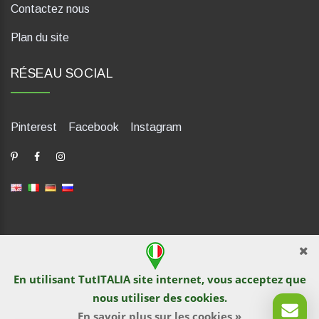
Contactez nous
Plan du site
RÉSEAU SOCIAL
Pinterest
Facebook
Instagram
dP Motion Media. Via La Piana 430, 47835 Saludecio (RN), Italia.
Numero REA: RN410802. P.IVA: 04421580400. Tel +39 0541
En utilisant TutITALIA site internet, vous acceptez que
1480041
nous utiliser des
cookies
.
© TutITALIA 2013-2026. L`impression et la copie de textes et de
documents graphiques sont interdites par les propriétaires de
En savoir plus sur les cookies »