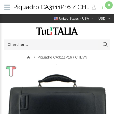
0
Piquadro CA3111P16 / CHEVN | TutITALIA
United States - USA
USD
Piquadro CA3111P16 / CHEVN