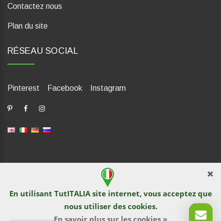
Contactez nous
Plan du site
RÉSEAU SOCIAL
Pinterest
Facebook
Instagram
dP Motion Media. Via La Piana 430, 47835 Saludecio (RN), Italia.
Numero REA: RN410802. P.IVA: 04421580400. Tel +39 0541
En utilisant TutITALIA site internet, vous acceptez que
1480041
nous utiliser des
cookies
.
© TutITALIA 2013-2026. L`impression et la copie de textes et de
documents graphiques sont interdites par les propriétaires de
En savoir plus sur les cookies »