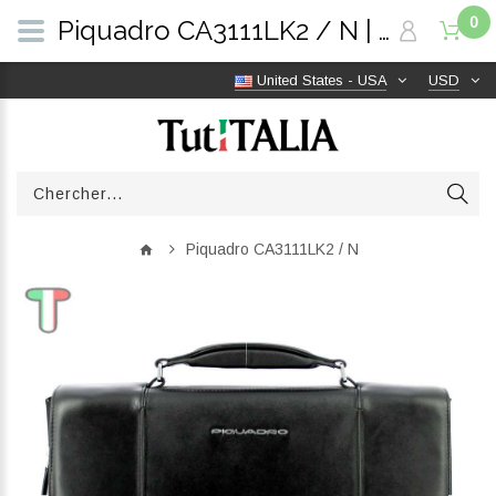
0
Piquadro CA3111LK2 / N | TutITALIA
United States - USA
USD
Piquadro CA3111LK2 / N