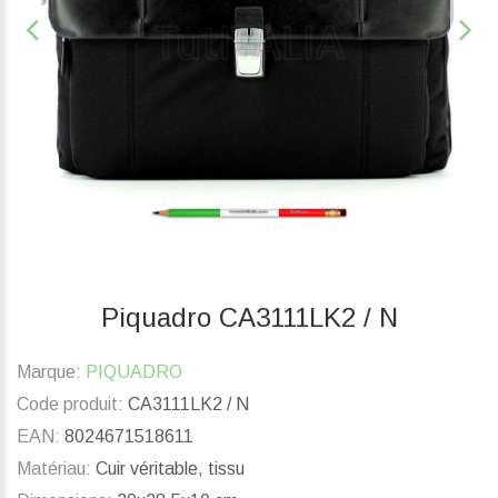
Piquadro CA3111LK2 / N
Marque:
PIQUADRO
Code produit:
CA3111LK2 / N
EAN:
8024671518611
Matériau:
Cuir véritable, tissu